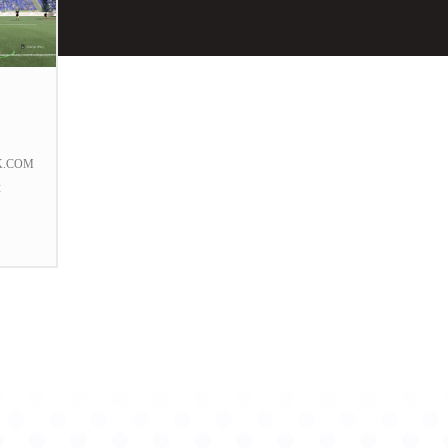
K.COM
2