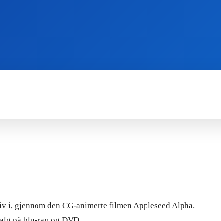
WII
PS4
X360
X-ONE
3DS
 liv i, gjennom den CG-animerte filmen Appleseed Alpha.
 salg på blu-ray og DVD.