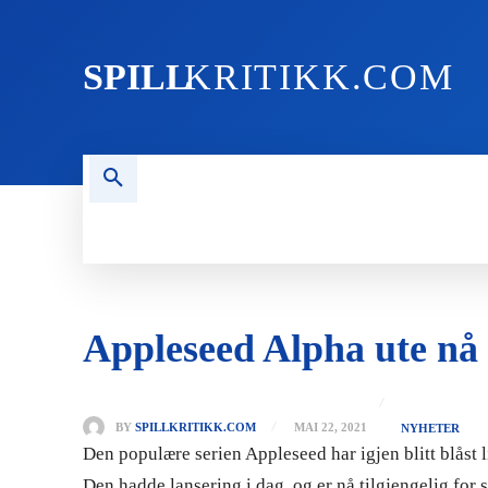
SPILL
KRITIKK.COM
FORSIDEN
NYHETER
PC
Appleseed Alpha ute nå
BY
SPILLKRITIKK.COM
MAI 22, 2021
NYHETER
Den populære serien Appleseed har igjen blitt blåst
Den hadde lansering i dag, og er nå tilgjengelig for