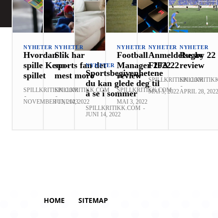
NYHETER
NYHETER
NYHETER
NYHETER
NYHETER
Hvordan
Slik har
Football
Anmeldelse av
Rugby 22
spille Keno-
sports fan det
Manager 2022
FIFA 22
review
NYHETER
Sportsbegivenhetene
spillet
mest moro
review
SPILLKRITIKK.COM
SPILLKRITIK
du kan glede deg til
-
-
SPILLKRITIKK.COM
SPILLKRITIKK.COM
SPILLKRITIKK.COM
MAI 3, 2022
APRIL 28, 202
å se i sommer
-
-
-
NOVEMBER 13, 2023
JUNI 14, 2022
MAI 3, 2022
SPILLKRITIKK.COM
-
JUNI 14, 2022
HOME
SITEMAP