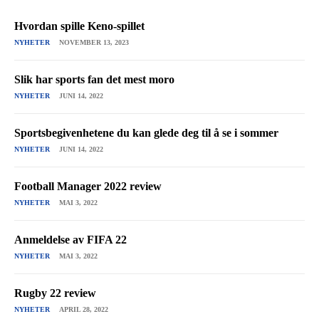
Hvordan spille Keno-spillet
NYHETER
NOVEMBER 13, 2023
Slik har sports fan det mest moro
NYHETER
JUNI 14, 2022
Sportsbegivenhetene du kan glede deg til å se i sommer
NYHETER
JUNI 14, 2022
Football Manager 2022 review
NYHETER
MAI 3, 2022
Anmeldelse av FIFA 22
NYHETER
MAI 3, 2022
Rugby 22 review
NYHETER
APRIL 28, 2022