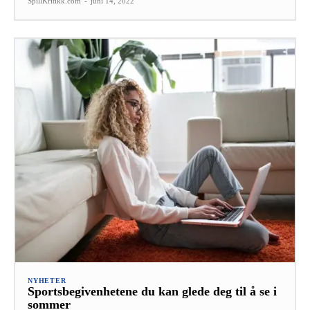
SpillKritikk.com
-
juni 14, 2022
NYHETER
Sportsbegivenhetene du kan glede deg til å se i
sommer