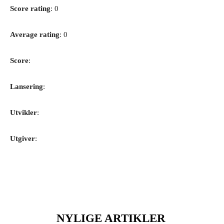
Score rating
: 0
Average rating
: 0
Score
:
Lansering
:
Utvikler
:
Utgiver
:
NYLIGE ARTIKLER