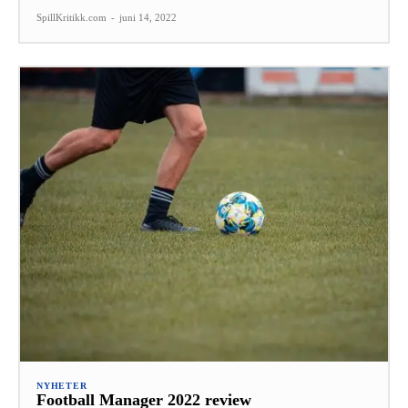
SpillKritikk.com
-
juni 14, 2022
NYHETER
Football Manager 2022 review