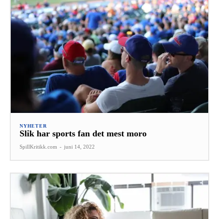
NYHETER
Slik har sports fan det mest moro
SpillKritikk.com
-
juni 14, 2022