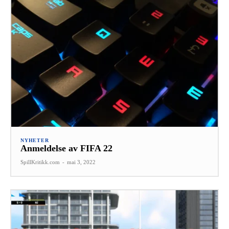
NYHETER
Anmeldelse av FIFA 22
SpillKritikk.com
-
mai 3, 2022