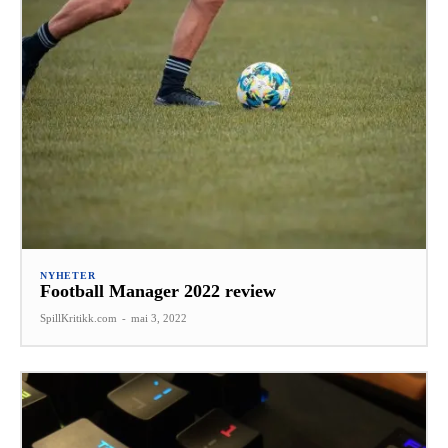
NYHETER
Football Manager 2022 review
SpillKritikk.com
-
mai 3, 2022