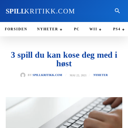
SPILL
KRITIKK.COM
FORSIDEN
NYHETER
PC
WII
PS4
3 spill du kan kose deg med i
høst
MAI 22, 2021
BY
SPILLKRITIKK.COM
NYHETER