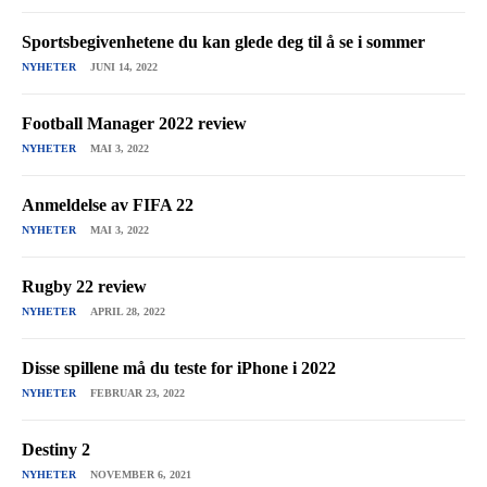
Sportsbegivenhetene du kan glede deg til å se i sommer
NYHETER
JUNI 14, 2022
Football Manager 2022 review
NYHETER
MAI 3, 2022
Anmeldelse av FIFA 22
NYHETER
MAI 3, 2022
Rugby 22 review
NYHETER
APRIL 28, 2022
Disse spillene må du teste for iPhone i 2022
NYHETER
FEBRUAR 23, 2022
Destiny 2
NYHETER
NOVEMBER 6, 2021