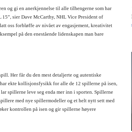
ren og gi en anerkjennelse til alle tilhengerne som har
L 15”, sier Dave McCarthy, NHL Vice President of
tt oss forbløffe av nivået av engasjement, kreativitet
t eksempel på den enestående lidenskapen man bare
ll. Her får du den mest detaljerte og autentiske
 ekte kollisjonsfysikk for alle de 12 spillerne på isen,
ar spillerne leve seg enda mer inn i sporten. Spillerne
pillere med nye spillermodeller og et helt nytt sett med
øker kontrollen på isen og gir spillerne høyere