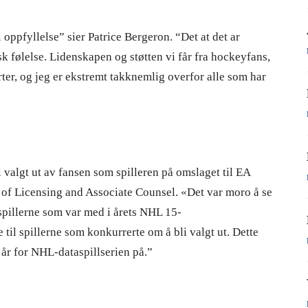
oppfyllelse” sier Patrice Bergeron. “Det at det ar
isk følelse. Lidenskapen og støtten vi får fra hockeyfans,
rter, og jeg er ekstremt takknemlig overfor alle som har
i valgt ut av fansen som spilleren på omslaget til EA
f Licensing and Associate Counsel. «Det var moro å se
-spillerne som var med i årets NHL 15-
il spillerne som konkurrerte om å bli valgt ut. Dette
 år for NHL-dataspillserien på.”