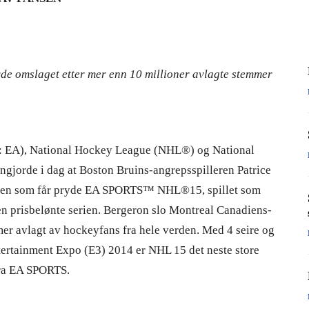
ryde omslaget etter mer enn 10 millioner avlagte stemmer
: EA), National Hockey League (NHL®) og National
jorde i dag at Boston Bruins-angrepsspilleren Patrice
leren som får pryde EA SPORTS™ NHL®15, spillet som
den prisbelønte serien. Bergeron slo Montreal Canadiens-
er avlagt av hockeyfans fra hele verden. Med 4 seire og
ntertainment Expo (E3) 2014 er NHL 15 det neste store
fra EA SPORTS.