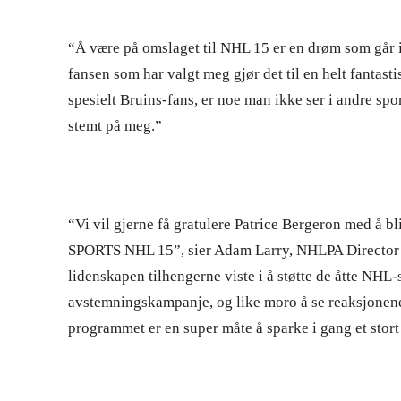
“Å være på omslaget til NHL 15 er en drøm som går i 
fansen som har valgt meg gjør det til en helt fantast
spesielt Bruins-fans
, er noe man ikke ser i andre spo
stemt på meg.”
“Vi vil gjerne få gratulere Patrice Bergeron med å bl
SPORTS NHL 15”, sier Adam Larry, NHLPA Director o
lidenskapen tilhengerne viste i å støtte de åtte NHL
avstemningskampanje, og like moro å se reaksjonene t
programmet er en super måte å sparke i gang et stort