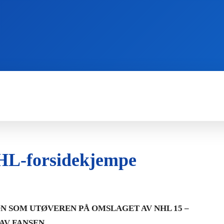
WII
PS4
X360
X-ONE
3DS
NHL-forsidekjempe
N SOM UTØVEREN PÅ OMSLAGET AV NHL 15 –
AV FANSEN