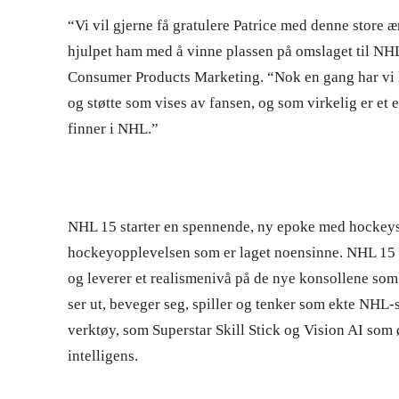
“Vi vil gjerne få gratulere Patrice med denne store æ
hjulpet ham med å vinne plassen på omslaget til NH
Consumer Products Marketing. “Nok en gang har vi la
og støtte som vises av fansen, og som virkelig er e
finner i NHL.”
NHL 15 starter en spennende, ny epoke med hockeyspi
hockeyopplevelsen som er laget noensinne. NHL 15 har
og leverer et realismenivå på de nye konsollene som l
ser ut, beveger seg, spiller og tenker som ekte NHL-s
verktøy, som Superstar Skill Stick og Vision AI som 
intelligens.