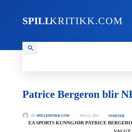
SPILL
KRITIKK.COM
FORSIDEN
NYHETER
PC
Patrice Bergeron blir 
BY
SPILLKRITIKK.COM
MAI 22, 2021
NYHETER
EA SPORTS KUNNGJØR PATRICE BERGERO
VALGT 