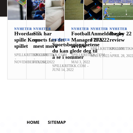
NYHETER
NYHETER
NYHETER
NYHETER
NYHETER
Hvordan
Slik har
Football
Anmeldelse av
Rugby 22
spille Keno-
sports fan det
Manager 2022
FIFA 22
review
NYHETER
Sportsbegivenhetene
spillet
mest moro
review
SPILLKRITIKK.COM
SPILLKRITIK
du kan glede deg til
-
-
SPILLKRITIKK.COM
SPILLKRITIKK.COM
SPILLKRITIKK.COM
MAI 3, 2022
APRIL 28, 202
å se i sommer
-
-
-
NOVEMBER 13, 2023
JUNI 14, 2022
MAI 3, 2022
SPILLKRITIKK.COM
-
JUNI 14, 2022
HOME
SITEMAP