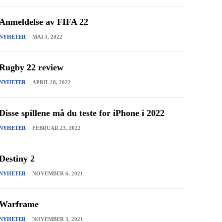
Anmeldelse av FIFA 22
NYHETER
MAI 3, 2022
Rugby 22 review
NYHETER
APRIL 28, 2022
Disse spillene må du teste for iPhone i 2022
NYHETER
FEBRUAR 23, 2022
Destiny 2
NYHETER
NOVEMBER 6, 2021
Warframe
NYHETER
NOVEMBER 3, 2021