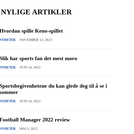
NYLIGE ARTIKLER
Hvordan spille Keno-spillet
NYHETER
NOVEMBER 13, 2023
Slik har sports fan det mest moro
NYHETER
JUNI 14, 2022
Sportsbegivenhetene du kan glede deg til å se i
sommer
NYHETER
JUNI 14, 2022
Football Manager 2022 review
NYHETER
MAI 3, 2022