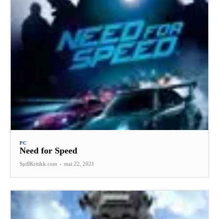
PC
Need for Speed
SpillKritikk.com
-
mai 22, 2021