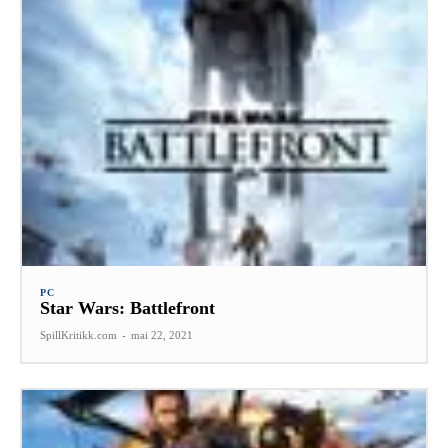
PC
Star Wars: Battlefront
SpillKritikk.com
-
mai 22, 2021