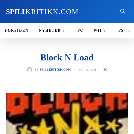
SPILL
KRITIKK.COM
FORSIDEN
NYHETER
PC
WII
PS4
Block N Load
MAI 22, 2021
BY
SPILLKRITIKK.COM
PC