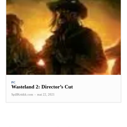
PC
Wasteland 2: Director’s Cut
SpillKritikk.com
-
mai 22, 2021