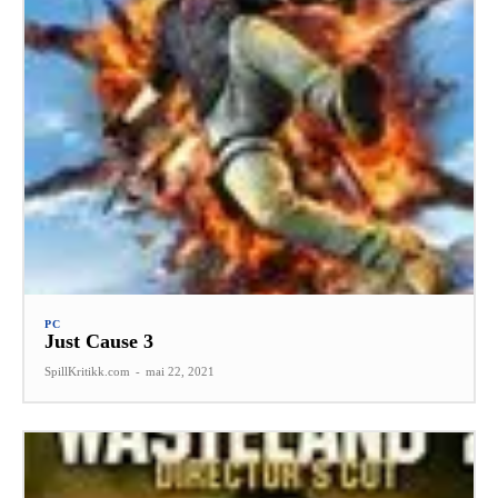
PC
Just Cause 3
SpillKritikk.com
-
mai 22, 2021