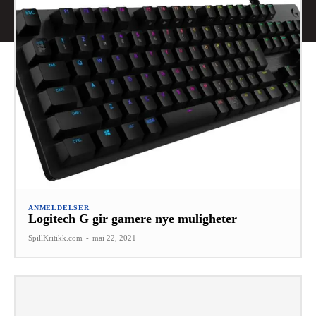
ANMELDELSER
Logitech G gir gamere nye muligheter
SpillKritikk.com
-
mai 22, 2021