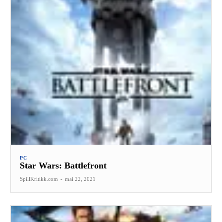
PC
Star Wars: Battlefront
SpillKritikk.com
-
mai 22, 2021