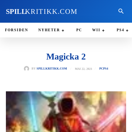
SPILL
KRITIKK.COM
FORSIDEN
NYHETER
PC
WII
PS4
Magicka 2
MAI 22, 2021
BY
SPILLKRITIKK.COM
PC
PS4