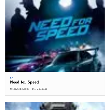
PC
Need for Speed
SpillKritikk.com
-
mai 22, 2021