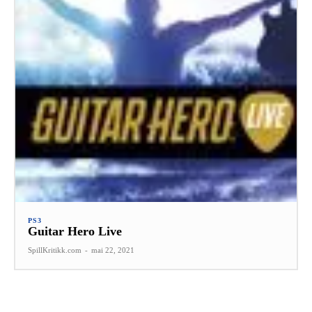
PS3
Guitar Hero Live
SpillKritikk.com
-
mai 22, 2021