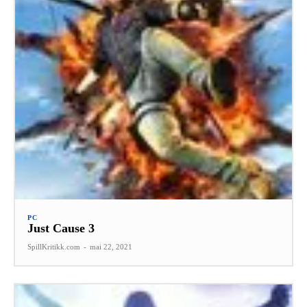
PC
Just Cause 3
SpillKritikk.com
-
mai 22, 2021