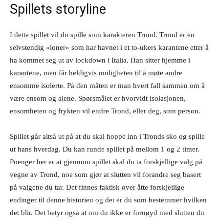
Spillets storyline
I dette spillet vil du spille som karakteren Trond. Trond er en
selvstendig «loner» som har havnet i et to-ukers karantene etter å
ha kommet seg ut av lockdown i Italia. Han sitter hjemme i
karantene, men får heldigvis muligheten til å møte andre
ensomme isolerte. På den måten er man hvert fall sammen om å
være ensom og alene. Spørsmålet er hvorvidt isolasjonen,
ensomheten og frykten vil endre Trond, eller deg, som person.
Spillet går altså ut på at du skal hoppe inn i Tronds sko og spille
ut hans hverdag. Du kan runde spillet på mellom 1 og 2 timer.
Poenger her er at gjennom spillet skal du ta forskjellige valg på
vegne av Trond, noe som gjør at slutten vil forandre seg basert
på valgene du tar. Det finnes faktisk over åtte forskjellige
endinger til denne historien og det er du som bestemmer hvilken
det blir. Det betyr også at om du ikke er fornøyd med slutten du