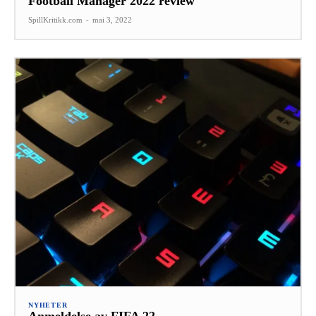
Football Manager 2022 review
SpillKritikk.com
-
mai 3, 2022
NYHETER
Anmeldelse av FIFA 22