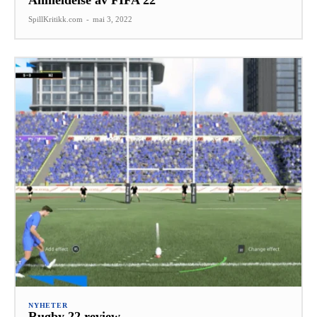
SpillKritikk.com
-
mai 3, 2022
NYHETER
Rugby 22 review