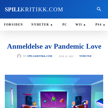
SPILL
KRITIKK.COM
FORSIDEN
NYHETER
PC
WII
PS4
Anmeldelse av Pandemic Love
JUNI 22, 2021
BY
SPILLKRITIKK.COM
NYHETER