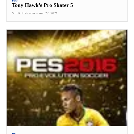
PS3
Tony Hawk’s Pro Skater 5
SpillKritikk.com
-
mai 22, 2021