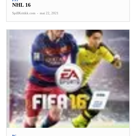
PS3
NHL 16
SpillKritikk.com
-
mai 22, 2021
PC