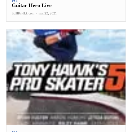
PS3
Guitar Hero Live
SpillKritikk.com
-
mai 22, 2021