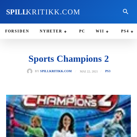
SPILL
KRITIKK.COM
FORSIDEN
NYHETER
PC
WII
PS4
Sports Champions 2
MAI 22, 2021
BY
SPILLKRITIKK.COM
PS3