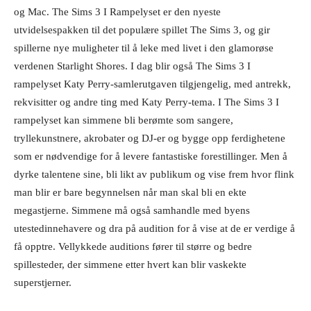
og Mac. The Sims 3 I Rampelyset er den nyeste
utvidelsespakken til det populære spillet The Sims 3, og gir
spillerne nye muligheter til å leke med livet i den glamorøse
verdenen Starlight Shores. I dag blir også The Sims 3 I
rampelyset Katy Perry-samlerutgaven tilgjengelig, med antrekk,
rekvisitter og andre ting med Katy Perry-tema. I The Sims 3 I
rampelyset kan simmene bli berømte som sangere,
tryllekunstnere, akrobater og DJ-er og bygge opp ferdighetene
som er nødvendige for å levere fantastiske forestillinger. Men å
dyrke talentene sine, bli likt av publikum og vise frem hvor flink
man blir er bare begynnelsen når man skal bli en ekte
megastjerne. Simmene må også samhandle med byens
utestedinnehavere og dra på audition for å vise at de er verdige å
få opptre. Vellykkede auditions fører til større og bedre
spillesteder, der simmene etter hvert kan blir vaskekte
superstjerner.