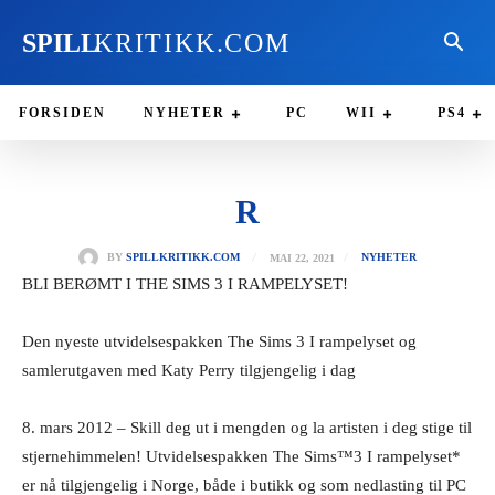
SPILL
KRITIKK.COM
FORSIDEN
NYHETER
PC
WII
PS4
R
MAI 22, 2021
BY
SPILLKRITIKK.COM
NYHETER
BLI BERØMT I THE SIMS 3 I RAMPELYSET!
Den nyeste utvidelsespakken The Sims 3 I rampelyset og
samlerutgaven med Katy Perry tilgjengelig i dag
8. mars 2012 – Skill deg ut i mengden og la artisten i deg stige til
stjernehimmelen! Utvidelsespakken The Sims™3 I rampelyset*
er nå tilgjengelig i Norge, både i butikk og som nedlasting til PC