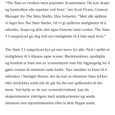
“The Sims er verdens mest populære livssimulator. Du kan skape
og kontrollere alle aspekter ved livet,” sier Scott Evans, General
Manager for The Sims Studio. Han fortsetter, “Med alle spillene
vi lager hos The Sims Studio, vil vi gi spillerne muligheten til å
utforske, skape og dele sine egne historier med verden. The Sims
3 I rampelyset gir deg helt nye muligheter til å leke med livet.”
The Sims 3 I rampelyset byr på mer moro for alle. Nytt i spillet er
muligheten til å tilpasse egne scener. Røykmaskiner, spotlights
og konfetti er bare noe av sceneutstyret som blir tilgjengelig for å
gjøre scenen til simmene enda bedre. Nye områder er klare til å
utforskes i Starlight Shores, der du kan se simmene Sims lykkes
eller mislykkes totalt når de går fra det ene spillestedet til det
neste. Ved hjelp av de nye scenerekvisittene, kan du
eksperimentere ytterligere med artistkarrierene og sende
simmene mot stjernehimmelen eller la dem floppe totalt.