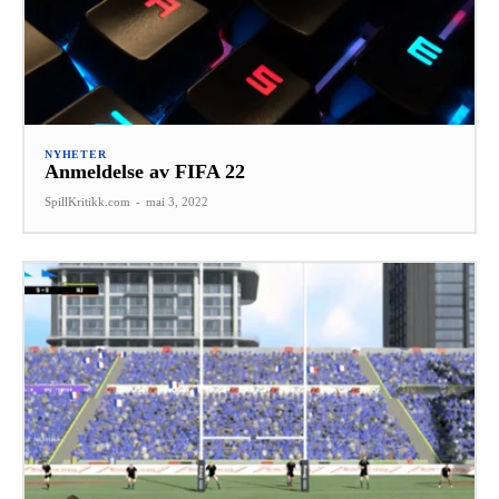
NYHETER
Anmeldelse av FIFA 22
SpillKritikk.com
-
mai 3, 2022