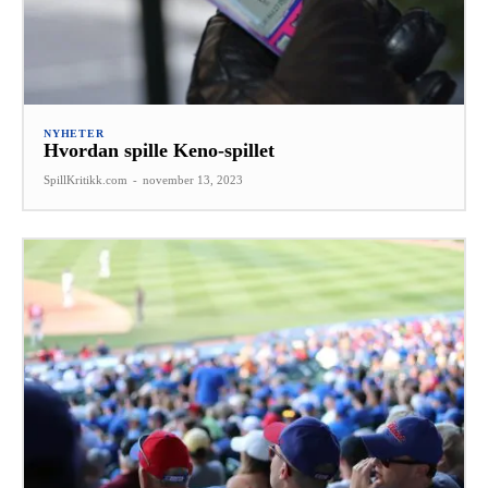
NYHETER
Hvordan spille Keno-spillet
SpillKritikk.com
-
november 13, 2023