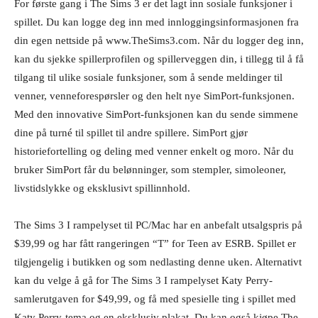
For første gang i The Sims 3 er det lagt inn sosiale funksjoner i
spillet. Du kan logge deg inn med innloggingsinformasjonen fra
din egen nettside på www.TheSims3.com. Når du logger deg inn,
kan du sjekke spillerprofilen og spillerveggen din, i tillegg til å få
tilgang til ulike sosiale funksjoner, som å sende meldinger til
venner, venneforespørsler og den helt nye SimPort-funksjonen.
Med den innovative SimPort-funksjonen kan du sende simmene
dine på turné til spillet til andre spillere. SimPort gjør
historiefortelling og deling med venner enkelt og moro. Når du
bruker SimPort får du belønninger, som stempler, simoleoner,
livstidslykke og eksklusivt spillinnhold.
The Sims 3 I rampelyset til PC/Mac har en anbefalt utsalgspris på
$39,99 og har fått rangeringen “T” for Teen av ESRB. Spillet er
tilgjengelig i butikken og som nedlasting denne uken. Alternativt
kan du velge å gå for The Sims 3 I rampelyset Katy Perry-
samlerutgaven for $49,99, og få med spesielle ting i spillet med
Katy Perry-tema og en eksklusiv plakat. Du kan også kjøpe The