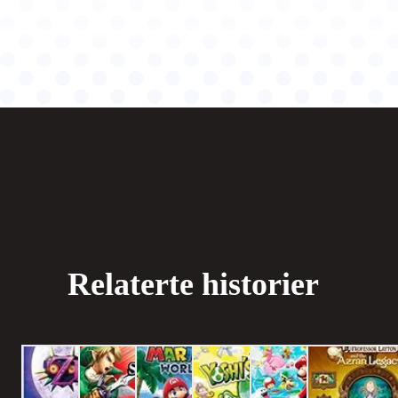
Relaterte historier