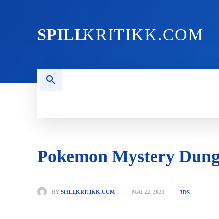
SPILL
KRITIKK.COM
FORSIDEN
NYHETER
PC
Pokemon Mystery Dungeo
BY
SPILLKRITIKK.COM
MAI 22, 2021
3DS