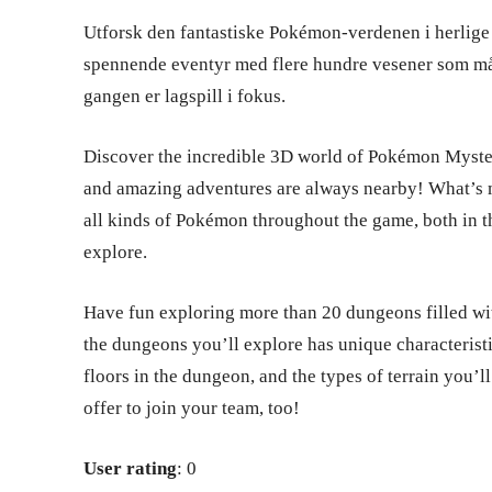
Utforsk den fantastiske Pokémon-verdenen i herlige 
spennende eventyr med flere hundre vesener som må f
gangen er lagspill i fokus.
Discover the incredible 3D world of Pokémon Myste
and amazing adventures are always nearby! What’s 
all kinds of Pokémon throughout the game, both in t
explore.
Have fun exploring more than 20 dungeons filled wit
the dungeons you’ll explore has unique characterist
floors in the dungeon, and the types of terrain you’l
offer to join your team, too!
User rating
: 0