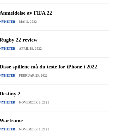
Anmeldelse av FIFA 22
NYHETER
MAI 3, 2022
Rugby 22 review
NYHETER
APRIL 28, 2022
Disse spillene må du teste for iPhone i 2022
NYHETER
FEBRUAR 23, 2022
Destiny 2
NYHETER
NOVEMBER 6, 2021
Warframe
NYHETER
NOVEMBER 3, 2021