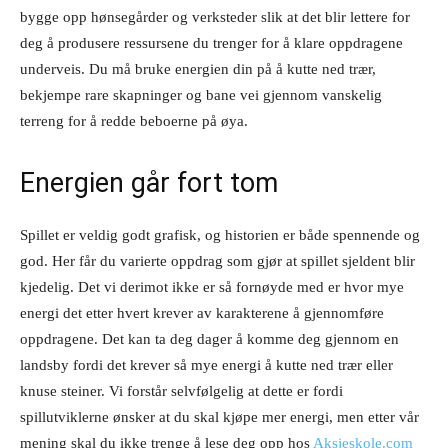
bygge opp hønsegårder og verksteder slik at det blir lettere for
deg å produsere ressursene du trenger for å klare oppdragene
underveis. Du må bruke energien din på å kutte ned trær,
bekjempe rare skapninger og bane vei gjennom vanskelig
terreng for å redde beboerne på øya.
Energien går fort tom
Spillet er veldig godt grafisk, og historien er både spennende og
god. Her får du varierte oppdrag som gjør at spillet sjeldent blir
kjedelig. Det vi derimot ikke er så fornøyde med er hvor mye
energi det etter hvert krever av karakterene å gjennomføre
oppdragene. Det kan ta deg dager å komme deg gjennom en
landsby fordi det krever så mye energi å kutte ned trær eller
knuse steiner. Vi forstår selvfølgelig at dette er fordi
spillutviklerne ønsker at du skal kjøpe mer energi, men etter vår
mening skal du ikke trenge å lese deg opp hos
Aksjeskole.com