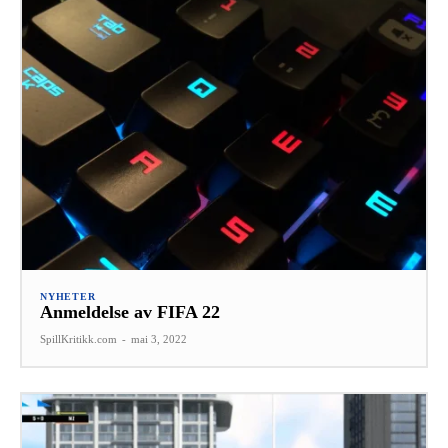
NYHETER
Anmeldelse av FIFA 22
SpillKritikk.com
-
mai 3, 2022