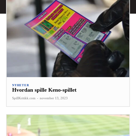
NYHETER
Hvordan spille Keno-spillet
SpillKritikk.com
-
november 13, 2023