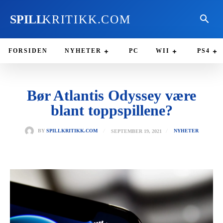
SPILL
KRITIKK.COM
FORSIDEN
NYHETER
PC
WII
PS4
Bør Atlantis Odyssey være
blant toppspillene?
SEPTEMBER 19, 2021
BY
SPILLKRITIKK.COM
NYHETER