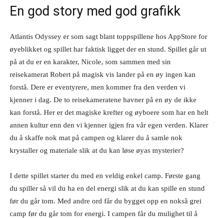
En god story med god grafikk
Atlantis Odyssey er som sagt blant toppspillene hos AppStore for
øyeblikket og spillet har faktisk ligget der en stund. Spillet går ut
på at du er en karakter, Nicole, som sammen med sin
reisekamerat Robert på magisk vis lander på en øy ingen kan
forstå. Dere er eventyrere, men kommer fra den verden vi
kjenner i dag. De to reisekameratene havner på en øy de ikke
kan forstå. Her er det magiske krefter og øyboere som har en helt
annen kultur enn den vi kjenner igjen fra vår egen verden. Klarer
du å skaffe nok mat på campen og klarer du å samle nok
krystaller og materiale slik at du kan løse øyas mysterier?
I dette spillet starter du med en veldig enkel camp. Første gang
du spiller så vil du ha en del energi slik at du kan spille en stund
før du går tom. Med andre ord får du bygget opp en nokså grei
camp før du går tom for energi. I campen får du mulighet til å