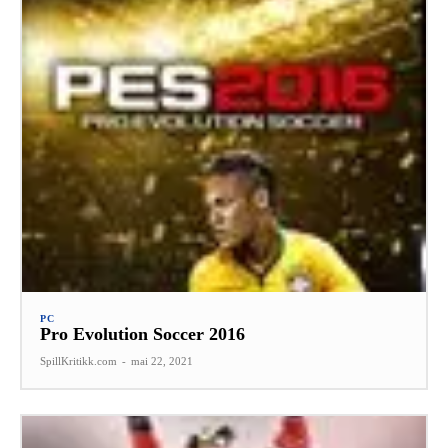
PC
Pro Evolution Soccer 2016
SpillKritikk.com
-
mai 22, 2021