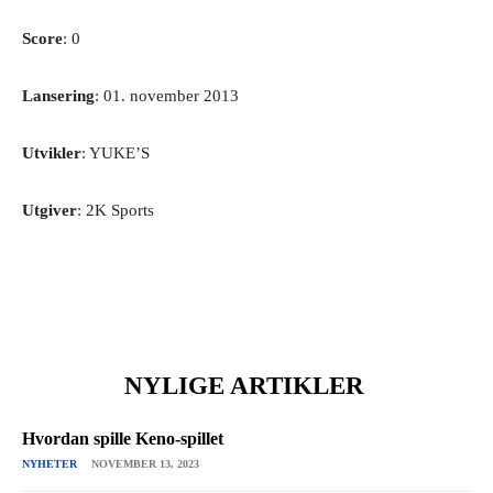
Score
: 0
Lansering
: 01. november 2013
Utvikler
: YUKE’S
Utgiver
: 2K Sports
NYLIGE ARTIKLER
Hvordan spille Keno-spillet
NYHETER
NOVEMBER 13, 2023