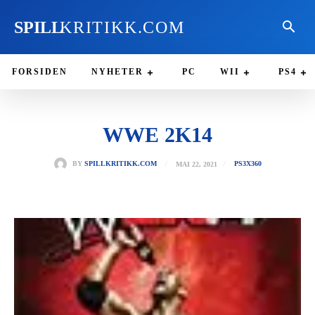
SPILL
KRITIKK.COM
FORSIDEN
NYHETER
PC
WII
PS4
WWE 2K14
MAI 22, 2021
BY
SPILLKRITIKK.COM
PS3
X360