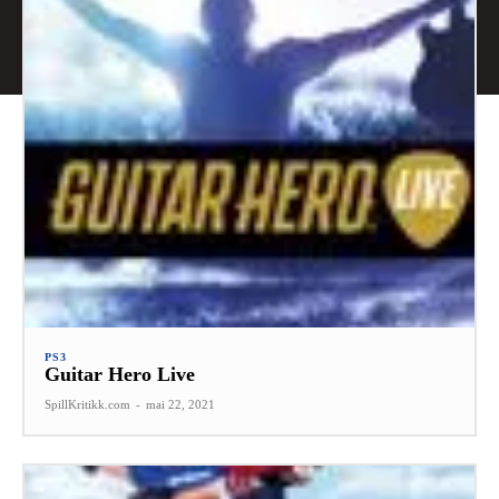
PS3
Guitar Hero Live
SpillKritikk.com
-
mai 22, 2021