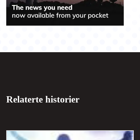
Relaterte historier