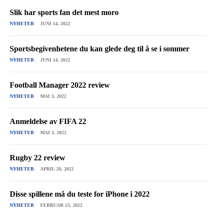
Slik har sports fan det mest moro
NYHETER
JUNI 14, 2022
Sportsbegivenhetene du kan glede deg til å se i sommer
NYHETER
JUNI 14, 2022
Football Manager 2022 review
NYHETER
MAI 3, 2022
Anmeldelse av FIFA 22
NYHETER
MAI 3, 2022
Rugby 22 review
NYHETER
APRIL 28, 2022
Disse spillene må du teste for iPhone i 2022
NYHETER
FEBRUAR 23, 2022