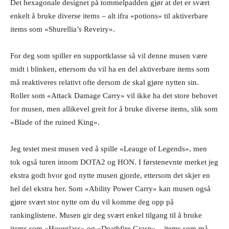
Det hexagonale designet på tommelpadden gjør at det er svært
enkelt å bruke diverse items – alt ifra «potions» til aktiverbare
items som «Shurellia’s Reveiry».
For deg som spiller en supportklasse så vil denne musen være
midt i blinken, ettersom du vil ha en del aktiverbare items som
må reaktiveres relativt ofte dersom de skal gjøre nytten sin.
Roller som «Attack Damage Carry» vil ikke ha det store behovet
for musen, men allikevel greit for å bruke diverse items, slik som
«Blade of the ruined King».
Jeg testet mest musen ved å spille «Leauge of Legends», men
tok også turen innom DOTA2 og HON. I førstenevnte merket jeg
ekstra godt hvor god nytte musen gjorde, ettersom det skjer en
hel del ekstra her. Som «Ability Power Carry» kan musen også
gjøre svært stor nytte om du vil komme deg opp på
rankinglistene. Musen gir deg svært enkel tilgang til å bruke
items som «Hourglass» og «Deathfire Grasp» – items som må