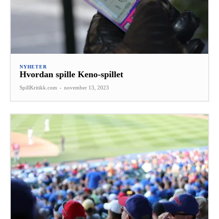
NYHETER
Hvordan spille Keno-spillet
SpillKritikk.com
-
november 13, 2023