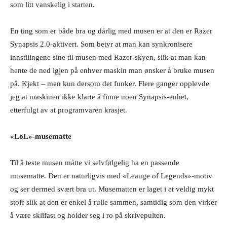
som litt vanskelig i starten.
En ting som er både bra og dårlig med musen er at den er Razer
Synapsis 2.0-aktivert. Som betyr at man kan synkronisere
innstilingene sine til musen med Razer-skyen, slik at man kan
hente de ned igjen på enhver maskin man ønsker å bruke musen
på. Kjekt – men kun dersom det funker. Flere ganger opplevde
jeg at maskinen ikke klarte å finne noen Synapsis-enhet,
etterfulgt av at programvaren krasjet.
«LoL»-musematte
Til å teste musen måtte vi selvfølgelig ha en passende
musematte. Den er naturligvis med «Leauge of Legends»-motiv
og ser dermed svært bra ut. Musematten er laget i et veldig mykt
stoff slik at den er enkel å rulle sammen, samtidig som den virker
å være sklifast og holder seg i ro på skrivepulten.