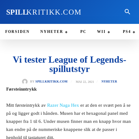
SPILL
KRITIKK.COM
FORSIDEN
NYHETER
PC
WII
PS4
Vi tester League of Legends-
spillutstyr
MAI 22, 2021
BY
SPILLKRITIKK.COM
NYHETER
Førsteinntrykk
Mitt førsteintrykk av
Razer Naga Hex
er at den er svært pen å se
på og ligger godt i hånden. Musen har et hexagonal panel med
knapper fra 1 til 6. Under musen finner man en knapp hvor man
kan endre på de nummeriske knappene slik at de passer i
henhold til tastaturet ditt.