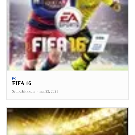
PC
FIFA 16
SpillKritikk.com
-
mai 22, 2021