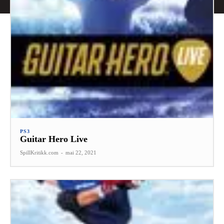
PS3
Guitar Hero Live
SpillKritikk.com
-
mai 22, 2021