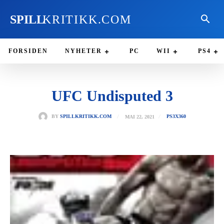
SPILL
KRITIKK.COM
FORSIDEN
NYHETER
PC
WII
PS4
UFC Undisputed 3
MAI 22, 2021
BY
SPILLKRITIKK.COM
PS3
X360