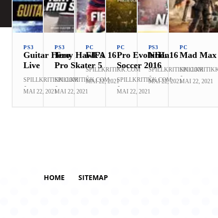
PS3
PS3
PC
PC
PS3
PC
Guitar Hero
Tony Hawk’s
FIFA 16
Pro Evolution
NHL 16
Mad Max
Live
Pro Skater 5
Soccer 2016
SPILLKRITIKK.COM
SPILLKRITIKK.COM
SPILLKRITIK
-
-
-
SPILLKRITIKK.COM
SPILLKRITIKK.COM
SPILLKRITIKK.COM
MAI 22, 2021
MAI 22, 2021
MAI 22, 2021
-
-
-
MAI 22, 2021
MAI 22, 2021
MAI 22, 2021
HOME
SITEMAP