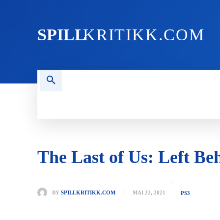
SPILL
KRITIKK.COM
FORSIDEN
NYHETER
PC
The Last of Us: Left Be
BY
SPILLKRITIKK.COM
MAI 22, 2021
PS3