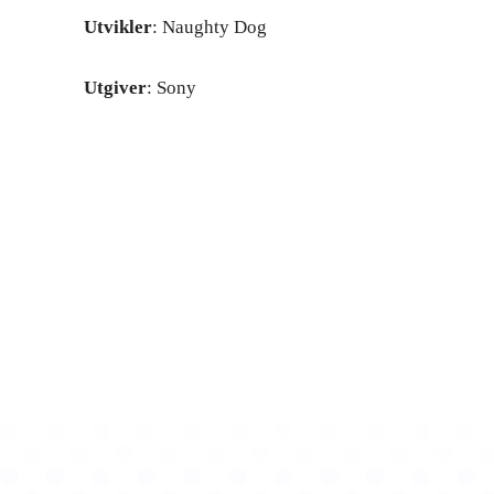
Utvikler
: Naughty Dog
Utgiver
: Sony