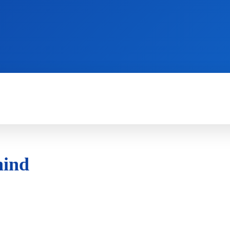
WII
PS4
X360
X-ONE
3DS
hind