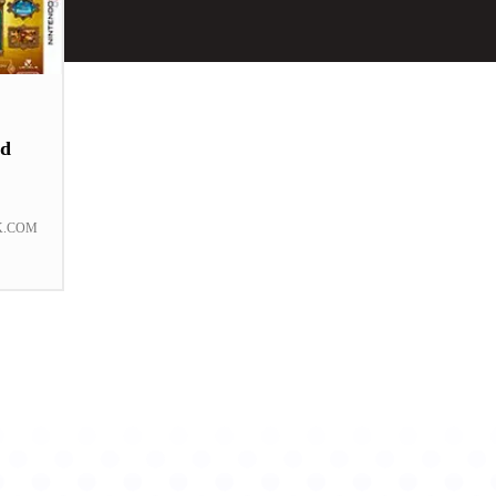
nd
K.COM