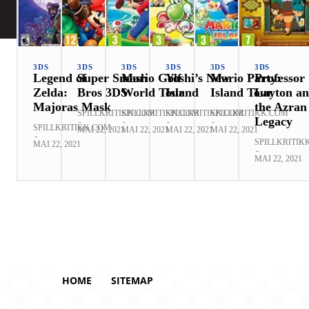
3DS
3DS
3DS
3DS
3DS
3DS
Legend of
Super Smash
Mario Golf
Yoshi’s New
Mario Party:
Professor
Zelda:
Bros 3DS
World Tour
Island
Island Tour
Layton a
Majoras Mask
the Azran
SPILLKRITIKK.COM
SPILLKRITIKK.COM
SPILLKRITIKK.COM
SPILLKRITIKK.COM
Legacy
-
-
-
-
SPILLKRITIKK.COM
MAI 22, 2021
MAI 22, 2021
MAI 22, 2021
MAI 22, 2021
-
SPILLKRITIK
MAI 22, 2021
-
MAI 22, 2021
HOME
SITEMAP