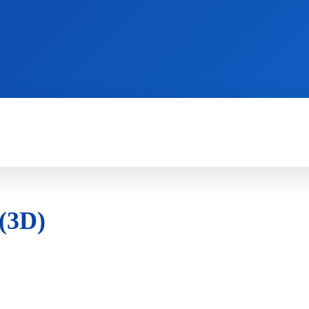
WII
PS4
X360
X-ONE
3DS
 (3D)