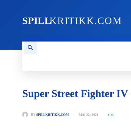
SPILL
KRITIKK.COM
FORSIDEN
NYHETER
PC
Super Street Fighter IV
BY
SPILLKRITIKK.COM
MAI 22, 2021
3DS