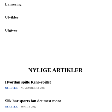
Lansering
:
Utvikler
:
Utgiver
:
NYLIGE ARTIKLER
Hvordan spille Keno-spillet
NYHETER
NOVEMBER 13, 2023
Slik har sports fan det mest moro
NYHETER
JUNI 14, 2022