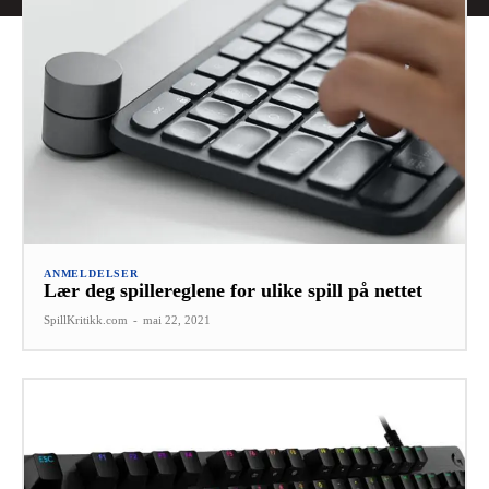
ANMELDELSER
Lær deg spillereglene for ulike spill på nettet
SpillKritikk.com
-
mai 22, 2021