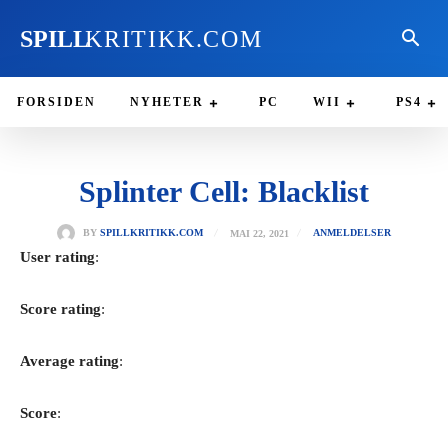
SPILL
KRITIKK.COM
FORSIDEN
NYHETER
PC
WII
PS4
Splinter Cell: Blacklist
MAI 22, 2021
BY
SPILLKRITIKK.COM
ANMELDELSER
User rating
:
Score rating
:
Average rating
:
Score
: