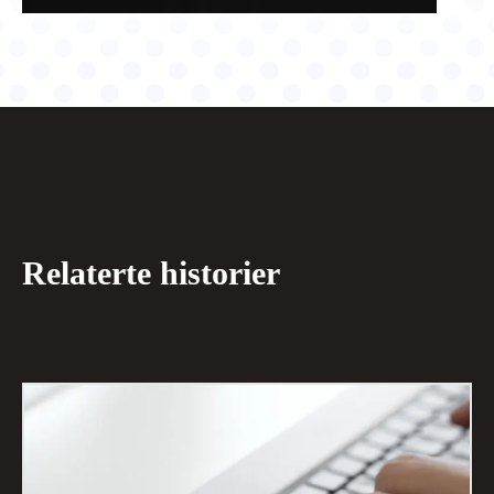
Relaterte historier