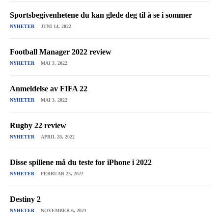
Sportsbegivenhetene du kan glede deg til å se i sommer
NYHETER
JUNI 14, 2022
Football Manager 2022 review
NYHETER
MAI 3, 2022
Anmeldelse av FIFA 22
NYHETER
MAI 3, 2022
Rugby 22 review
NYHETER
APRIL 28, 2022
Disse spillene må du teste for iPhone i 2022
NYHETER
FEBRUAR 23, 2022
Destiny 2
NYHETER
NOVEMBER 6, 2021