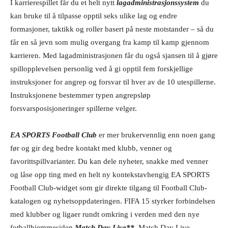
I karrierespillet får du et helt nytt
lagadministrasjonssystem
du
kan bruke til å tilpasse opptil seks ulike lag og endre
formasjoner, taktikk og roller basert på neste motstander – så du
får en så jevn som mulig overgang fra kamp til kamp gjennom
karrieren. Med lagadministrasjonen
får du også sjansen til å gjøre
spillopplevelsen personlig ved å gi opptil fem forskjellige
instruksjoner for angrep og forsvar til hver av de 10 utespillerne.
Instruksjonene bestemmer typen angrepsløp
forsvarsposisjoneringer spillerne velger.
EA SPORTS Football Club
er mer brukervennlig enn noen gang
før og gir deg bedre kontakt med klubb, venner og
favorittspillvarianter. Du kan dele nyheter, snakke med venner
og låse opp ting med en helt ny kontekstavhengig EA SPORTS
Football Club-widget som gir direkte tilgang til Football Club-
katalogen og nyhetsoppdateringen. FIFA 15 styrker forbindelsen
med klubber og ligaer rundt omkring i verden med den nye
fotballhjemmesiden
Match Day Live**
. Match Day Live