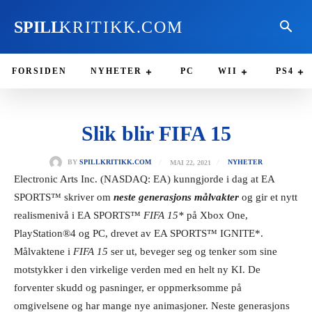
SPILL
KRITIKK.COM
FORSIDEN
NYHETER
PC
WII
PS4
Slik blir FIFA 15
MAI 22, 2021
BY
SPILLKRITIKK.COM
NYHETER
Electronic Arts Inc. (NASDAQ: EA) kunngjorde i dag at EA
SPORTS™ skriver om
neste generasjons målvakter
og gir et nytt
realismenivå i EA SPORTS™
FIFA 1
5*
på Xbox One,
PlayStation®4 og PC, drevet av EA SPORTS™ IGNITE*.
Målvaktene i
FIFA 15
ser ut, beveger seg og tenker som sine
motstykker i den virkelige verden med en helt ny KI.
De
forventer skudd og pasninger, er oppmerksomme på
omgivelsene og har mange nye animasjoner. Neste generasjons