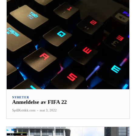
NYHETER
Anmeldelse av FIFA 22
SpillKritikk.com
-
mai 3, 2022