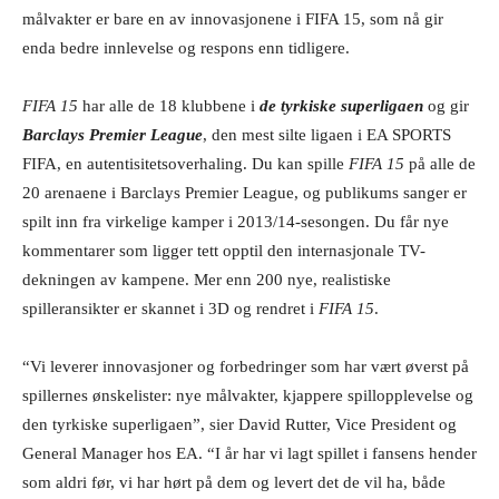
målvakter er bare en av innovasjonene i FIFA 15, som nå gir
enda bedre innlevelse og respons enn tidligere.
FIFA 15
har alle de 18 klubbene i
de tyrkiske superligaen
og gir
Barclays Premier League
, den mest silte ligaen i EA SPORTS
FIFA, en autentisitetsoverhaling. Du kan spille
FIFA 15
på alle de
20 arenaene i Barclays Premier League, og publikums sanger er
spilt inn fra virkelige kamper i 2013/14-sesongen. Du får nye
kommentarer som ligger tett opptil den internasjonale TV-
dekningen av kampene. Mer enn 200 nye, realistiske
spilleransikter er skannet i 3D og rendret i
FIFA 15
.
“Vi leverer innovasjoner og forbedringer som har vært øverst på
spillernes ønskelister: nye målvakter, kjappere spillopplevelse og
den tyrkiske superligaen”, sier David Rutter, Vice President og
General Manager hos EA. “I år har vi lagt spillet i fansens hender
som aldri før, vi har hørt på dem og levert det de vil ha, både