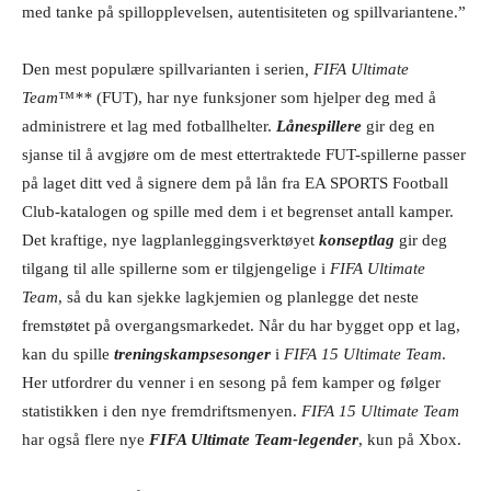
med tanke på spillopplevelsen, autentisiteten og spillvariantene.”
Den mest populære spillvarianten i serien
, FIFA Ultimate
Team™**
(FUT), har nye funksjoner som hjelper deg med å
administrere et lag med fotballhelter.
Lånespillere
gir deg en
sjanse til å avgjøre om de mest ettertraktede FUT-spillerne passer
på laget ditt ved å signere dem på lån fra EA SPORTS Football
Club-katalogen og spille med dem i et begrenset antall kamper.
Det kraftige, nye lagplanleggingsverktøyet
konseptlag
gir deg
tilgang til alle spillerne som er tilgjengelige i
FIFA Ultimate
Team
, så du kan sjekke lagkjemien og planlegge det neste
fremstøtet på overgangsmarkedet. Når du har bygget opp et lag,
kan du spille
treningskampsesonger
i
FIFA 15 Ultimate Team
.
Her utfordrer du venner i en sesong på fem kamper og følger
statistikken i den nye fremdriftsmenyen.
FIFA 15 Ultimate Team
har også flere nye
FIFA Ultimate Team-legender
, kun på Xbox.