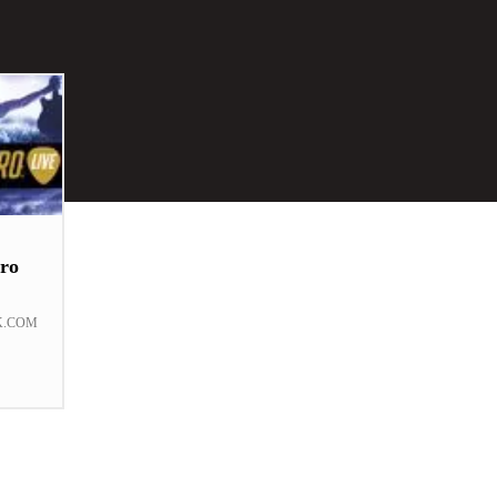
ro
K.COM