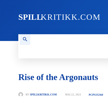
SPILL
KRITIKK.COM
FORSIDEN
NYHETER
PC
Rise of the Argonauts
BY
SPILLKRITIKK.COM
MAI 22, 2021
PC
PS3
X360