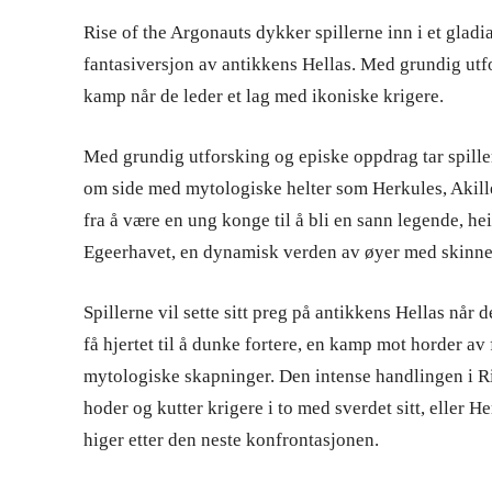
Rise of the Argonauts dykker spillerne inn i et gladi
fantasiversjon av antikkens Hellas. Med grundig utfo
kamp når de leder et lag med ikoniske krigere.
Med grundig utforsking og episke oppdrag tar spille
om side med mytologiske helter som Herkules, Akille
fra å være en ung konge til å bli en sann legende, he
Egeerhavet, en dynamisk verden av øyer med skinnen
Spillerne vil sette sitt preg på antikkens Hellas når
få hjertet til å dunke fortere, en kamp mot horder av 
mytologiske skapninger. Den intense handlingen i Ri
hoder og kutter krigere i to med sverdet sitt, eller H
higer etter den neste konfrontasjonen.