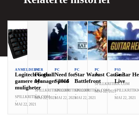
ANMELDELSER
PC
PC
PC
PC
PS3
Logitech G gir
Football
Need for
Star Wars:
Just Cause 3
Guitar He
gamere nye
Manager 2016
Speed
Battlefront
Live
SPILLKRITIKK.COM
muligheter
-
SPILLKRITIKK.COM
SPILLKRITIKK.COM
SPILLKRITIKK.COM
SPILLKRITIK
MAI 22, 2021
-
-
-
-
SPILLKRITIKK.COM
MAI 22, 2021
MAI 22, 2021
MAI 22, 2021
MAI 22, 2021
-
MAI 22, 2021