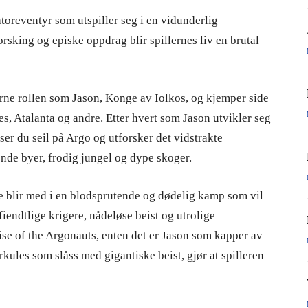
atoreventyr som utspiller seg i en vidunderlig
rsking og episke oppdrag blir spillernes liv en brutal
rne rollen som Jason, Konge av Iolkos, og kjemper side
s, Atalanta og andre. Etter hvert som Jason utvikler seg
iser du seil på Argo og utforsker det vidstrakte
de byer, frodig jungel og dype skoger.
 de blir med i en blodsprutende og dødelig kamp som vil
fiendtlige krigere, nådeløse beist og utrolige
se of the Argonauts, enten det er Jason som kapper av
erkules som slåss med gigantiske beist, gjør at spilleren