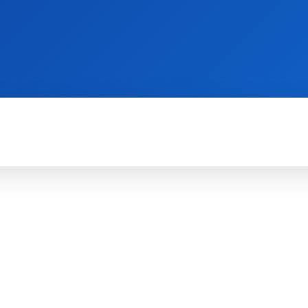
WII
PS4
X360
X-ONE
3DS