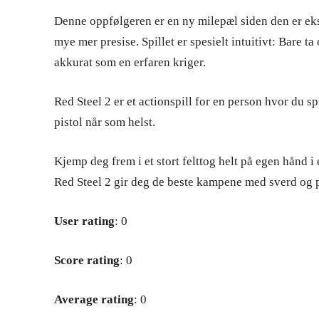
Denne oppfølgeren er en ny milepæl siden den er eks
mye mer presise. Spillet er spesielt intuitivt: Bare t
akkurat som en erfaren kriger.
Red Steel 2 er et actionspill for en person hvor du 
pistol når som helst.
Kjemp deg frem i et stort felttog helt på egen hånd i 
Red Steel 2 gir deg de beste kampene med sverd og p
User rating
: 0
Score rating
: 0
Average rating
: 0