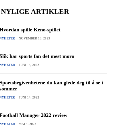
NYLIGE ARTIKLER
Hvordan spille Keno-spillet
NYHETER
NOVEMBER 13, 2023
Slik har sports fan det mest moro
NYHETER
JUNI 14, 2022
Sportsbegivenhetene du kan glede deg til å se i
sommer
NYHETER
JUNI 14, 2022
Football Manager 2022 review
NYHETER
MAI 3, 2022