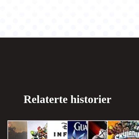
Relaterte historier