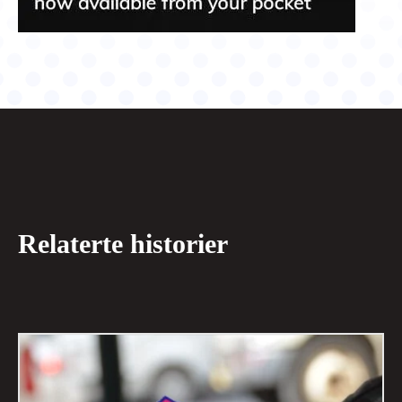
Relaterte historier