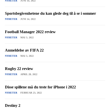
NYHETER
JUNI 14, 2022
Sportsbegivenhetene du kan glede deg til å se i sommer
NYHETER
JUNI 14, 2022
Football Manager 2022 review
NYHETER
MAI 3, 2022
Anmeldelse av FIFA 22
NYHETER
MAI 3, 2022
Rugby 22 review
NYHETER
APRIL 28, 2022
Disse spillene må du teste for iPhone i 2022
NYHETER
FEBRUAR 23, 2022
Destiny 2