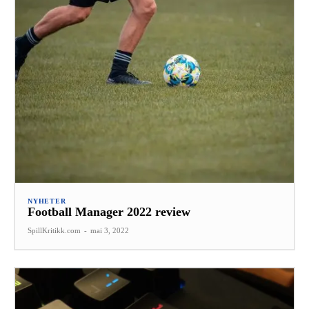
NYHETER
Football Manager 2022 review
SpillKritikk.com
-
mai 3, 2022