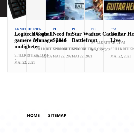
ANMELDELSER
PC
PC
PC
PC
PS3
Logitech G gir
Football
Need for
Star Wars:
Just Cause 3
Guitar He
gamere nye
Manager 2016
Speed
Battlefront
Live
SPILLKRITIKK.COM
muligheter
-
SPILLKRITIKK.COM
SPILLKRITIKK.COM
SPILLKRITIKK.COM
SPILLKRITIK
MAI 22, 2021
-
-
-
-
SPILLKRITIKK.COM
MAI 22, 2021
MAI 22, 2021
MAI 22, 2021
MAI 22, 2021
-
MAI 22, 2021
HOME
SITEMAP