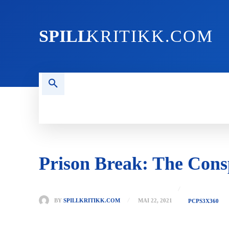
SPILL
KRITIKK.COM
FORSIDEN
NYHETER
PC
Prison Break: The Cons
BY
SPILLKRITIKK.COM
MAI 22, 2021
PC
PS3
X360