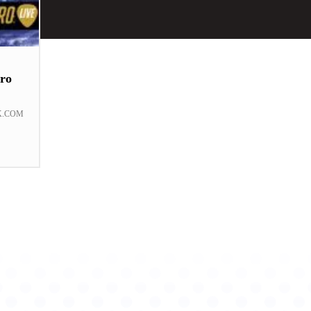
ro
K.COM