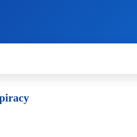
WII
PS4
X360
X-ONE
3DS
piracy