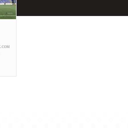
K.COM
2