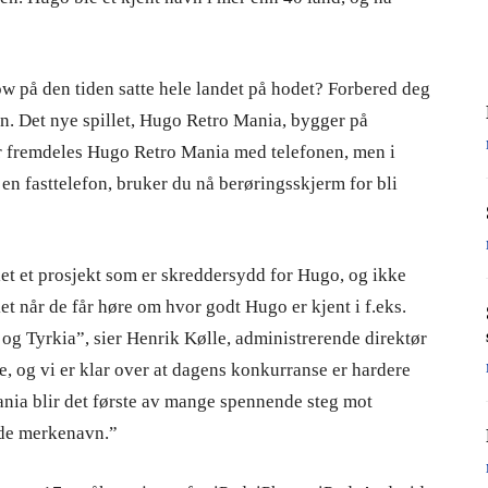
 på den tiden satte hele landet på hodet? Forbered deg
n. Det nye spillet, Hugo Retro Mania, bygger på
er fremdeles Hugo Retro Mania med telefonen, men i
l en fasttelefon, bruker du nå berøringsskjerm for bli
let et prosjekt som er skreddersydd for Hugo, og ikke
 når de får høre om hvor godt Hugo er kjent i f.eks.
og Tyrkia”, sier Henrik Kølle, administrerende direktør
e, og vi er klar over at dagens konkurranse er hardere
nia blir det første av mange spennende steg mot
de merkenavn.”