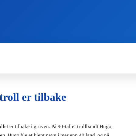
WII
PS4
X360
X-ONE
3DS
roll er tilbake
let er tilbake i gruven. På 90-tallet trollbandt Hugo,
en. Hugo ble et kjent navn i mer enn 40 land, og nå