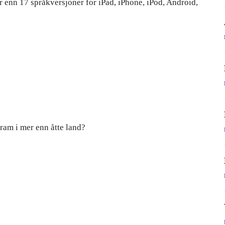
r enn 17 språkversjoner for iPad, iPhone, iPod, Android,
ram i mer enn åtte land?