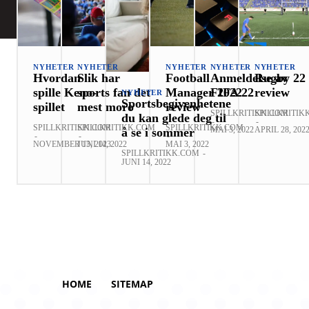
NYHETER
NYHETER
NYHETER
NYHETER
NYHETER
Hvordan
Slik har
Football
Anmeldelse av
Rugby 22
spille Keno-
sports fan det
Manager 2022
FIFA 22
review
NYHETER
Sportsbegivenhetene
spillet
mest moro
review
SPILLKRITIKK.COM
SPILLKRITIK
du kan glede deg til
-
-
SPILLKRITIKK.COM
SPILLKRITIKK.COM
SPILLKRITIKK.COM
MAI 3, 2022
APRIL 28, 202
å se i sommer
-
-
-
NOVEMBER 13, 2023
JUNI 14, 2022
MAI 3, 2022
SPILLKRITIKK.COM
-
JUNI 14, 2022
HOME
SITEMAP