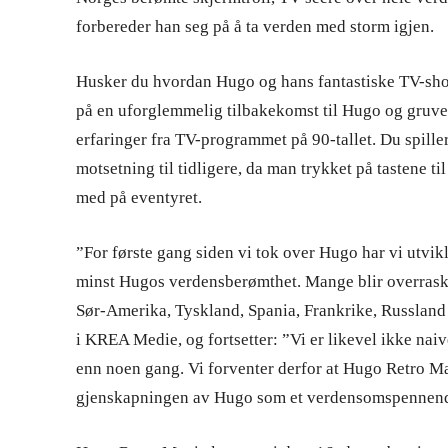
forbereder han seg på å ta verden med storm igjen.
Husker du hvordan Hugo og hans fantastiske TV-show
på en uforglemmelig tilbakekomst til Hugo og gruve
erfaringer fra TV-programmet på 90-tallet. Du spill
motsetning til tidligere, da man trykket på tastene ti
med på eventyret.
”For første gang siden vi tok over Hugo har vi utvik
minst Hugos verdensberømthet. Mange blir overrasket
Sør-Amerika, Tyskland, Spania, Frankrike, Russland 
i KREA Medie, og fortsetter: ”Vi er likevel ikke naiv
enn noen gang. Vi forventer derfor at Hugo Retro Ma
gjenskapningen av Hugo som et verdensomspennen