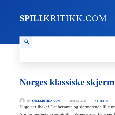
SPILL
KRITIKK.COM
FORSIDEN
NYHETER
PC
Norges klassiske skjermt
BY
SPILLKRITIKK.COM
MAI 22, 2021
NYHETER
Hugo er tilbake! Det berømte og sjarmerende lille trol
Norges berømte skjermtroll, TV-seere over hele verd