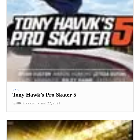
PS3
Tony Hawk’s Pro Skater 5
SpillKritikk.com
-
mai 22, 2021