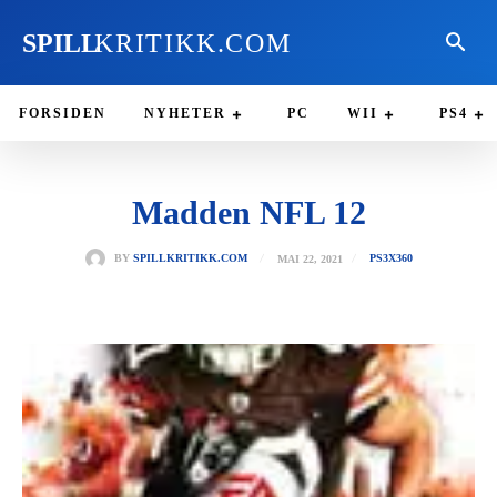
SPILL
KRITIKK.COM
FORSIDEN
NYHETER
PC
WII
PS4
Madden NFL 12
MAI 22, 2021
BY
SPILLKRITIKK.COM
PS3
X360