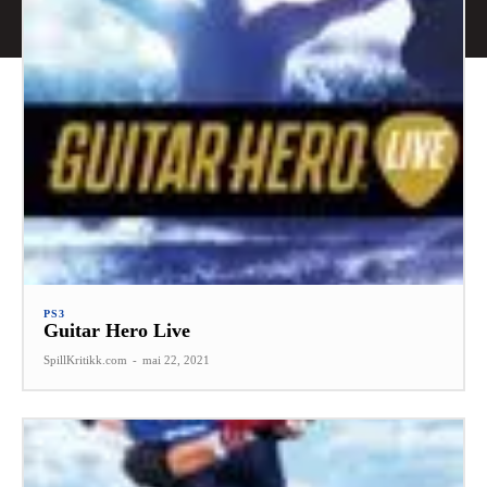
PS3
Guitar Hero Live
SpillKritikk.com
-
mai 22, 2021