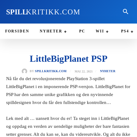
SPILL
KRITIKK.COM
FORSIDEN
NYHETER
PC
WII
PS4
LittleBigPlanet PSP
MAI 22, 2021
BY
SPILLKRITIKK.COM
NYHETER
Nå får du det revolusjonerende PlayStation 3-spillet
LittleBigPlanet i en imponerende PSP-versjon. LittleBigPlanet for
PSP har den samme unike grafikken og den nyvinnende
spilldesignen hvor du får den fullstendige kontrollen…
Lek med alt … uansett hvor du er! Ta steget inn i LittleBigPlanet
og oppdag en verden av uendelige muligheter der bare fantasien
setter grenser. Alt du kan se, kan du videreutvikle. Og alt du ikke