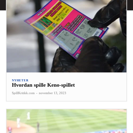
NYHETER
Hvordan spille Keno-spillet
SpillKritikk.com
-
november 13, 2023