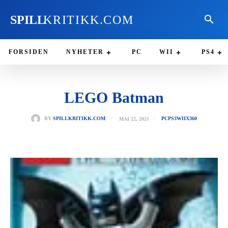
SPILL
KRITIKK.COM
FORSIDEN
NYHETER
PC
WII
PS4
LEGO Batman
MAI 22, 2021
BY
SPILLKRITIKK.COM
PC
PS3
WII
X360