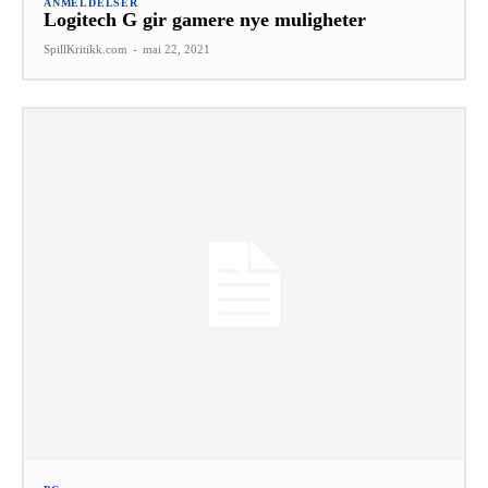
ANMELDELSER
Logitech G gir gamere nye muligheter
SpillKritikk.com
-
mai 22, 2021