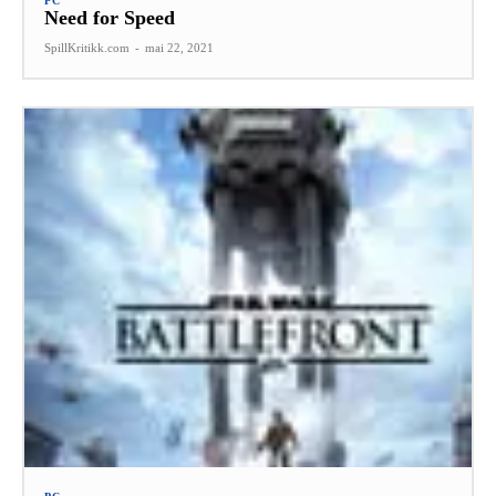
PC
Need for Speed
SpillKritikk.com
-
mai 22, 2021