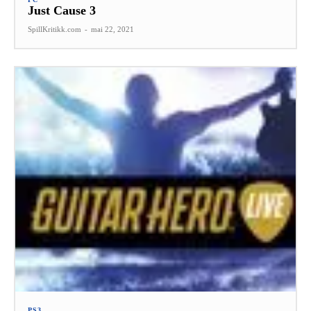
Just Cause 3
SpillKritikk.com
-
mai 22, 2021
PS3