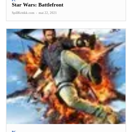
PC
Star Wars: Battlefront
SpillKritikk.com
-
mai 22, 2021
PC