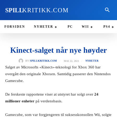
SPILL
KRITIKK.COM
FORSIDEN
NYHETER
PC
WII
PS4
Kinect-salget når nye høyder
MAI 22, 2021
BY
SPILLKRITIKK.COM
NYHETER
Salget av Microsofts «Kinect»-teknologi for Xbox 360 har
overgått den originale Xboxen. Samtidig passerer den Nintendos
Gamecube.
De ferskeste rapportene viser at utstyret har solgt over
24
millioner enheter
på verdensbasis.
Gamecube, som var forgjengeren til suksesskonsollen Wii, solgte