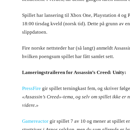
Spillet har lansering til Xbox One, Playstation 4 og
18:00 tirsdag kveld (norsk tid). Dette på grunn av 
slippdatoen.
Fire norske nettsteder har (så langt) anmeldt Assass
hvilken poengsum spillet har fått samlet sett.
Lanseringstraileren for Assassin’s Creed: Unity:
PressFire
gir spillet terningkast fem, og skriver følg
«Assassin’s Creed»-tema, og selv om spillet ikke er n
videre.»
Gamereactor
gir spillet 7 av 10 og mener at spillet e
stortrives i Arnos selskap, men du som allerede er lei