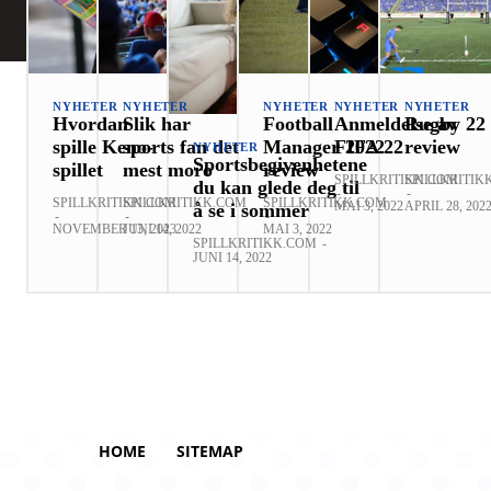
NYHETER
NYHETER
NYHETER
NYHETER
NYHETER
Hvordan
Slik har
Football
Anmeldelse av
Rugby 22
spille Keno-
sports fan det
Manager 2022
FIFA 22
review
NYHETER
Sportsbegivenhetene
spillet
mest moro
review
SPILLKRITIKK.COM
SPILLKRITIK
du kan glede deg til
-
-
SPILLKRITIKK.COM
SPILLKRITIKK.COM
SPILLKRITIKK.COM
MAI 3, 2022
APRIL 28, 202
å se i sommer
-
-
-
NOVEMBER 13, 2023
JUNI 14, 2022
MAI 3, 2022
SPILLKRITIKK.COM
-
JUNI 14, 2022
HOME
SITEMAP