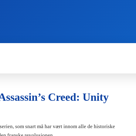
WII
PS4
X360
X-ONE
3DS
Assassin’s Creed: Unity
serien, som snart må har vært innom alle de historiske
den franske revolusjonen.