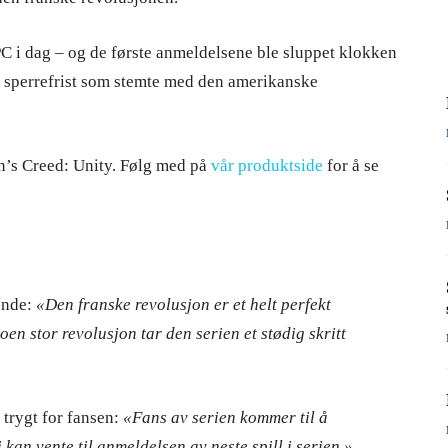
 PC i dag – og de første anmeldelsene ble sluppet klokken
en sperrefrist som stemte med den amerikanske
in’s Creed: Unity. Følg med på
vår produktside
for å se
ende:
«Den franske revolusjon er et helt perfekt
oen stor revolusjon tar den serien et stødig skritt
r trygt for fansen:
«Fans av serien kommer til å
 kan vente til anmeldelsen av neste spill i serien.»