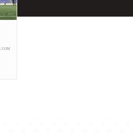
K.COM
2