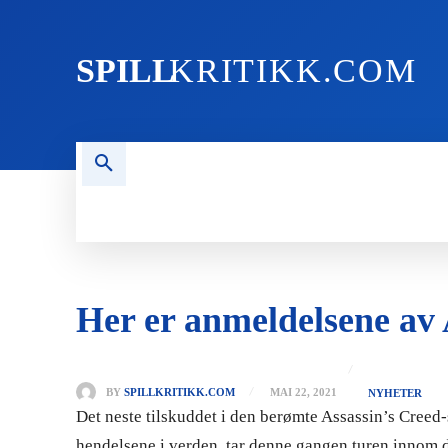
SPILL
KRITIKK.COM
FORSIDEN
NYHETER
PC
Her er anmeldelsene av 
BY
SPILLKRITIKK.COM
MAI 22, 2021
NYHETER
Det neste tilskuddet i den berømte Assassin’s Creed-
hendelsene i verden, tar denne gangen turen innom 