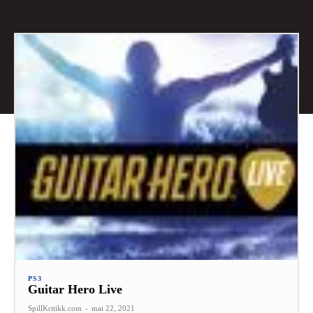
PS3
Guitar Hero Live
SpillKritikk.com
-
mai 22, 2021