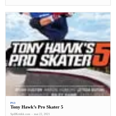
PS3
Tony Hawk’s Pro Skater 5
SpillKritikk.com
-
mai 22, 2021