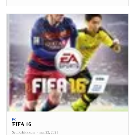
PC
FIFA 16
SpillKritikk.com
-
mai 22, 2021