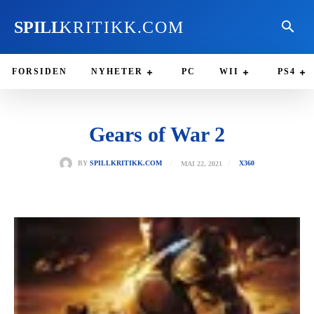
SPILL
KRITIKK.COM
FORSIDEN
NYHETER
PC
WII
PS4
Gears of War 2
MAI 22, 2021
BY
SPILLKRITIKK.COM
X360