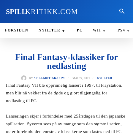
SPILL
KRITIKK.COM
FORSIDEN
NYHETER
PC
WII
PS4
Final Fantasy-klassiker for
nedlasting
MAI 22, 2021
BY
SPILLKRITIKK.COM
NYHETER
Final Fantasy VII ble opprinnelig lansert i 1997, til Playstation,
men blir nå vekket fra de døde og gjort tilgjengelig for
nedlasting til PC.
Lanseringen skjer i forbindelse med 25årsdagen til den japanske
spillserien. Syveren sees på av mange som den største i serien,
og er foreløpig den eneste av klassikerne som lastes ned til PC.