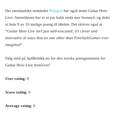
Det utenlandske nettstedet
Polygon
har også testet Guitar Hero
Live. Anmelderen her er et par hakk enda mer fornøyd, og deler
ut hele 9 av 10 mulige poeng til tittelen. Det skrives også at
“
Guitar Hero Live
isn’t just well-executed; it’s clever and
innovative in ways that no one other than FreeStyleGames ever
imagined
”.
Følg med på Spillkritikk.no for den norske poengsummen for
Guitar Hero Live fremover!
User rating
: 0
Score rating
: 0
Average rating
: 0