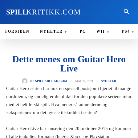
SPILL
KRITIKK.COM
FORSIDEN
NYHETER
PC
WII
PS4
Dette menes om Guitar Hero
Live
MAI 22, 2021
BY
SPILLKRITIKK.COM
NYHETER
Guitar Hero-serien har nok en spesiell posisjon i hjertet til mange
nordmenn, og endelig er det duket for den populære seriens retur
med et helt ferskt spill. Hva mener så anmelderne og
«ekspertene» om det nyeste tilskuddet i serien?
Guitar Hero Live har lansering den 20. oktober 2015 og kommer
til alle tenkelige formater (begge Xbox- og Playstation-