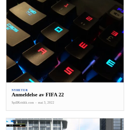
NYHETER
Anmeldelse av FIFA 22
SpillKritikk.com
-
mai 3, 2022