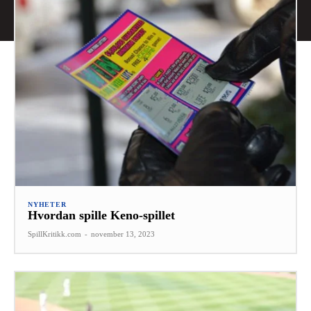
NYHETER
Hvordan spille Keno-spillet
SpillKritikk.com
-
november 13, 2023