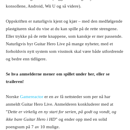
konsollene, Android, Wii U og så videre).
Oppskriften er naturligvis kjent og kjær – med den medfølgende
plastgitaren skal du vise at du kan spille på de rette strengene.
Eller trykke på de rette knappene, som kanskje er mer passende.
Naturligvis byr Guitar Hero Live på mange nyheter, med et
forholdsvis nytt system som visstnok skal være både utfordrende
og bedre enn tidligere.
Se hva anmelderne mener om spillet under her, eller se
traileren!
Norske
Gamereactor
er en av få nettsteder som per nå har
anmeldt Guitar Hero Live. Anmelderen konkluderer med at
”
Dette er virkelig en ny start for serien, på godt og vondt, og
ikke bare Guitar Hero i HD
” og ender opp med en solid
poengsum på 7 av 10 mulige.