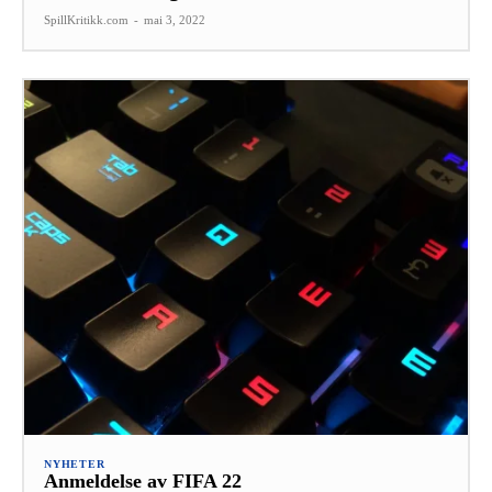
SpillKritikk.com
-
mai 3, 2022
NYHETER
Anmeldelse av FIFA 22