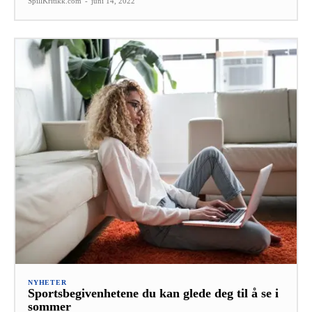
SpillKritikk.com
-
juni 14, 2022
NYHETER
Sportsbegivenhetene du kan glede deg til å se i
sommer