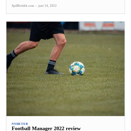
SpillKritikk.com
-
juni 14, 2022
NYHETER
Football Manager 2022 review