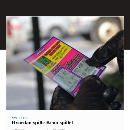
NYHETER
Hvordan spille Keno-spillet