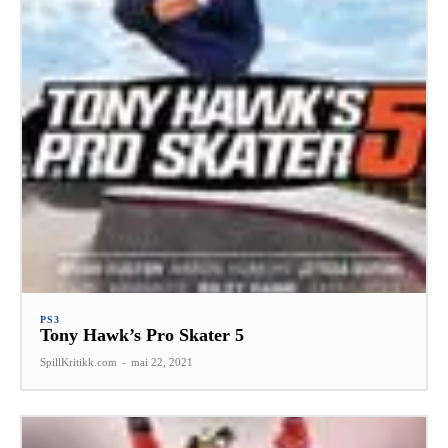
PS3
Tony Hawk’s Pro Skater 5
SpillKritikk.com
-
mai 22, 2021