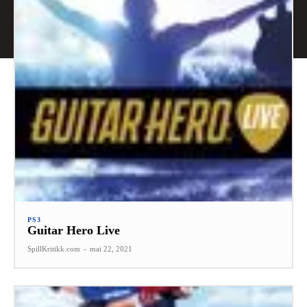
PS3
Guitar Hero Live
SpillKritikk.com
-
mai 22, 2021