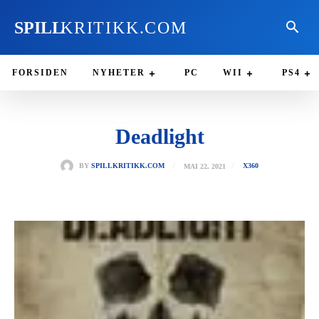
SPILL
KRITIKK.COM
FORSIDEN
NYHETER
PC
WII
PS4
Deadlight
MAI 22, 2021
BY
SPILLKRITIKK.COM
X360