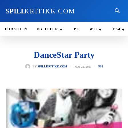
SPILL
KRITIKK.COM
FORSIDEN
NYHETER
PC
WII
PS4
DanceStar Party
MAI 22, 2021
BY
SPILLKRITIKK.COM
PS3