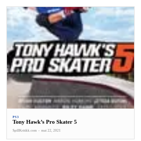
PS3
Tony Hawk’s Pro Skater 5
SpillKritikk.com
-
mai 22, 2021