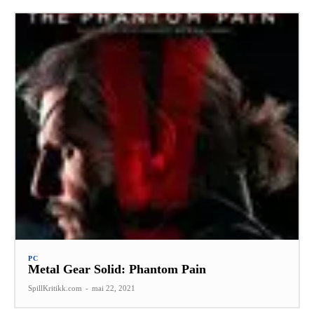
PC
Metal Gear Solid: Phantom Pain
SpillKritikk.com
-
mai 22, 2021