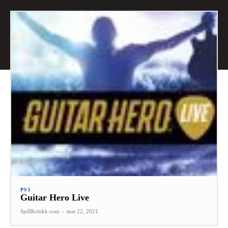
PS3
Guitar Hero Live
SpillKritikk.com
-
mai 22, 2021