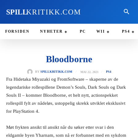
SPILL
KRITIKK.COM
FORSIDEN
NYHETER
PC
WII
PS4
Bloodborne
MAI 22, 2021
BY
SPILLKRITIKK.COM
PS4
Fra Hidetaka Miyazaki og FromSoftware – skaperne av de
legendariske rollespillene Demon’s Souls, Dark Souls og Dark
Souls II – kommer Bloodborne, et helt nytt, actionspekket
rollespill fylt av nådeløs, ustoppelig skrekk utviklet eksklusivt
for PlayStation 4.
Møt frykten ansikt til ansikt når du søker etter svar i den
eldgamle byen Yharnam, som nå er forbannet med en sykdom