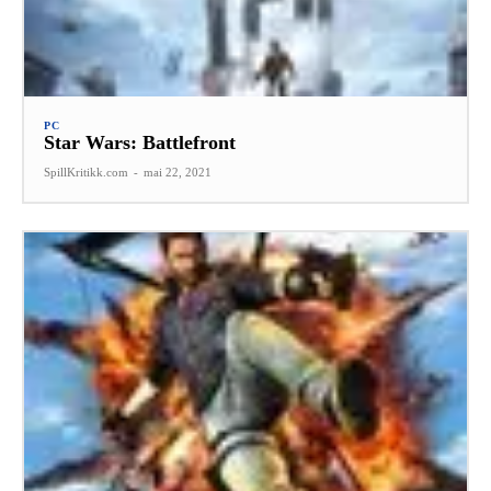
PC
Star Wars: Battlefront
SpillKritikk.com
-
mai 22, 2021