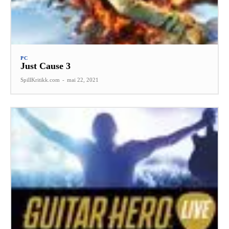
PC
Just Cause 3
SpillKritikk.com
-
mai 22, 2021