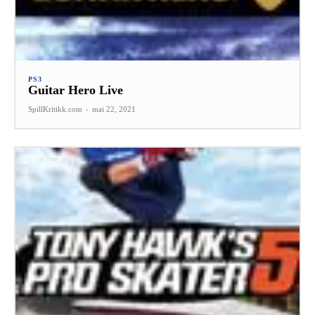
PS3
Guitar Hero Live
SpillKritikk.com
-
mai 22, 2021