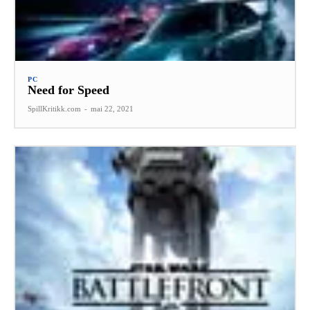
PC
Need for Speed
SpillKritikk.com
-
mai 22, 2021