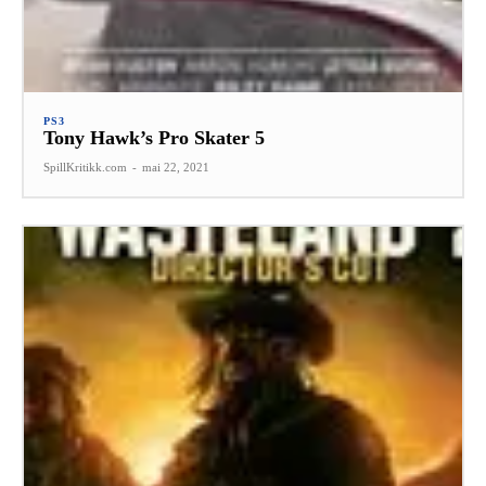
PS3
Tony Hawk’s Pro Skater 5
SpillKritikk.com
-
mai 22, 2021