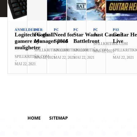
ANMELDELSER
PC
PC
PC
PC
PS3
Logitech G gir
Football
Need for
Star Wars:
Just Cause 3
Guitar He
gamere nye
Manager 2016
Speed
Battlefront
Live
SPILLKRITIKK.COM
muligheter
-
SPILLKRITIKK.COM
SPILLKRITIKK.COM
SPILLKRITIKK.COM
SPILLKRITIK
MAI 22, 2021
-
-
-
-
SPILLKRITIKK.COM
MAI 22, 2021
MAI 22, 2021
MAI 22, 2021
MAI 22, 2021
-
MAI 22, 2021
HOME
SITEMAP