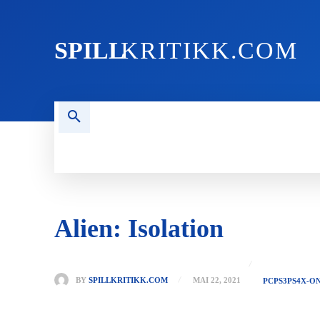
SPILL
KRITIKK.COM
FORSIDEN
NYHETER
PC
Alien: Isolation
BY
SPILLKRITIKK.COM
MAI 22, 2021
PC
PS3
PS4
X-O