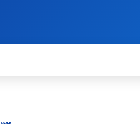
WII
PS4
X360
X-ONE
3DS
NE
X360