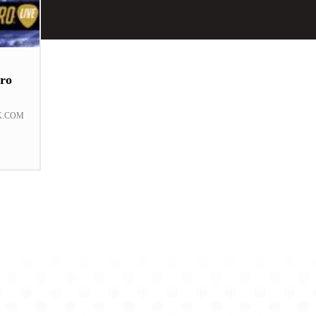
ro
K.COM